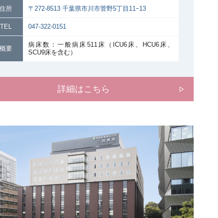
住所
〒272-8513 千葉県市川市菅野5丁目11ｰ13
TEL
047-322-0151
病床数：一般病床511床（ICU6床、HCU6床、
概要
SCU9床を含む）
詳細はこちら