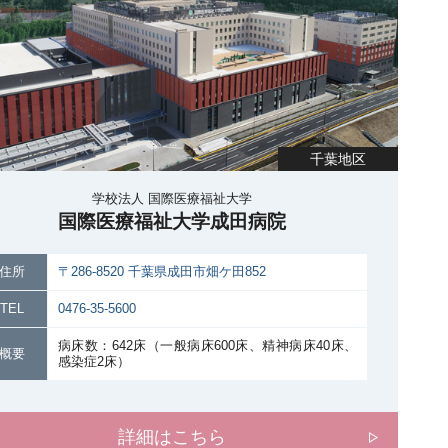
千葉地区
学校法人 国際医療福祉大学
国際医療福祉大学成田病院
住所
〒286-8520 千葉県成田市畑ケ田852
TEL
0476-35-5600
病床数：642床（一般病床600床、精神病床40床、
概要
感染症2床）
詳細はこちら