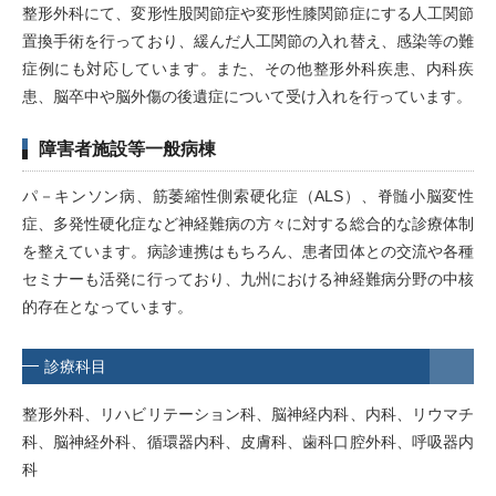
整形外科にて、変形性股関節症や変形性膝関節症にする人工関節
置換手術を行っており、緩んだ人工関節の入れ替え、感染等の難
症例にも対応しています。また、その他整形外科疾患、内科疾
患、脳卒中や脳外傷の後遺症について受け入れを行っています。
障害者施設等一般病棟
パ－キンソン病、筋萎縮性側索硬化症（ALS）、脊髄小脳変性
症、多発性硬化症など神経難病の方々に対する総合的な診療体制
を整えています。病診連携はもちろん、患者団体との交流や各種
セミナーも活発に行っており、九州における神経難病分野の中核
的存在となっています。
診療科目
整形外科、リハビリテーション科、脳神経内科、内科、リウマチ
科、脳神経外科、循環器内科、皮膚科、歯科口腔外科、呼吸器内
科