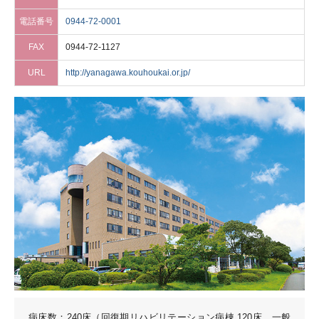
電話番号
0944-72-0001
FAX
0944-72-1127
URL
http://yanagawa.kouhoukai.or.jp/
病床数：240床（回復期リハビリテーション病棟 120床、一般