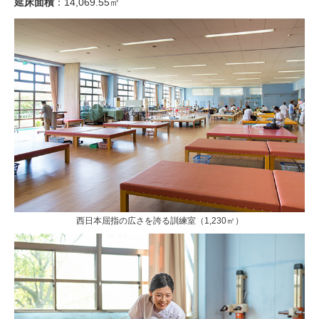
延床面積
：14,069.55㎡
西日本屈指の広さを誇る訓練室（1,230㎡）