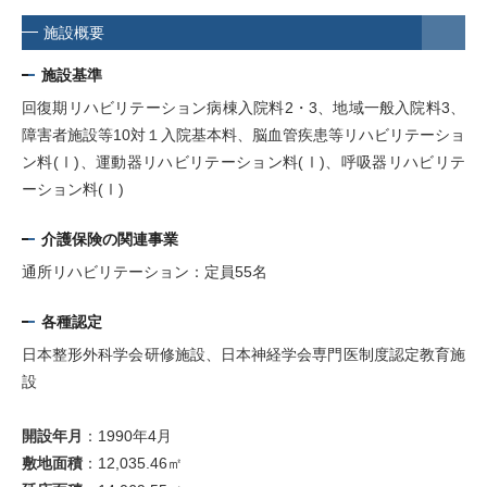
施設概要
施設基準
回復期リハビリテーション病棟入院料2・3、地域一般入院料3、
障害者施設等10対１入院基本料、脳血管疾患等リハビリテーショ
ン料(Ⅰ)、運動器リハビリテーション料(Ⅰ)、呼吸器リハビリテ
ーション料(Ⅰ)
介護保険の関連事業
通所リハビリテーション：定員55名
各種認定
日本整形外科学会研修施設、日本神経学会専門医制度認定教育施
設
開設年月
：1990年4月
敷地面積
：12,035.46㎡