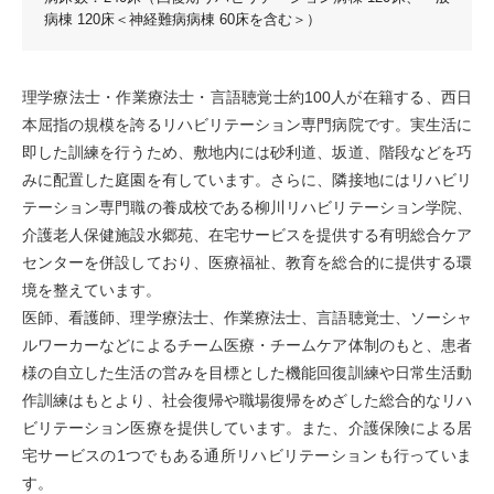
病棟 120床＜神経難病病棟 60床を含む＞）
理学療法士・作業療法士・言語聴覚士約100人が在籍する、西日
本屈指の規模を誇るリハビリテーション専門病院です。実生活に
即した訓練を行うため、敷地内には砂利道、坂道、階段などを巧
みに配置した庭園を有しています。さらに、隣接地にはリハビリ
テーション専門職の養成校である柳川リハビリテーション学院、
介護老人保健施設水郷苑、在宅サービスを提供する有明総合ケア
センターを併設しており、医療福祉、教育を総合的に提供する環
境を整えています。
医師、看護師、理学療法士、作業療法士、言語聴覚士、ソーシャ
ルワーカーなどによるチーム医療・チームケア体制のもと、患者
様の自立した生活の営みを目標とした機能回復訓練や日常生活動
作訓練はもとより、社会復帰や職場復帰をめざした総合的なリハ
ビリテーション医療を提供しています。また、介護保険による居
宅サービスの1つでもある通所リハビリテーションも行っていま
す。