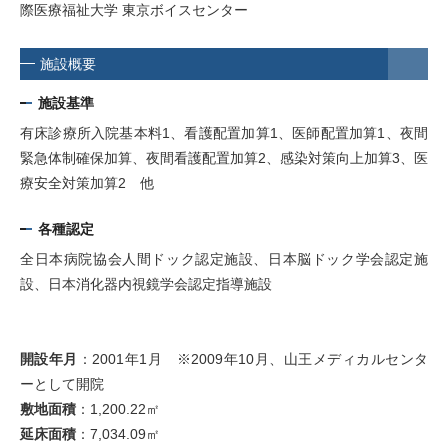
際医療福祉大学 東京ボイスセンター
施設概要
施設基準
有床診療所入院基本料1、看護配置加算1、医師配置加算1、夜間
緊急体制確保加算、夜間看護配置加算2、感染対策向上加算3、医
療安全対策加算2 他
各種認定
全日本病院協会人間ドック認定施設、日本脳ドック学会認定施
設、日本消化器内視鏡学会認定指導施設
開設年月
：2001年1月 ※2009年10月、山王メディカルセンタ
ーとして開院
敷地面積
：1,200.22㎡
延床面積
：7,034.09㎡