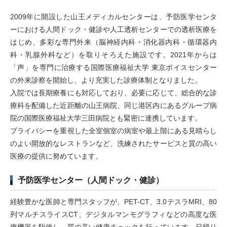
2009年に開設した山王メディカルセンターは、予防医学センタ
ーにおける人間ドック・健診や人工透析センターでの透析医療を
はじめ、多彩な専門外来（脳神経内科・消化器内科・循環器内
科・乳腺外科など）を取りそろえた施設です。2021年からは
「声」を専門に治療する国際医療福祉大学 東京ボイスセンター
の外来診察を開始し、より充実した診療体制となりました。
入院では長期療養にも対応しており、必要に応じて、総合的な診
療科を配備した近距離の山王病院、同じ港区内にあるグループ病
院の国際医療福祉大学三田病院とも緊密に連携しています。
プライバシーを重視した全室個室の病室や最上階にある見晴らし
のよい開放的なレストランなど、洗練されたサービスと質の高い
医療の提供に努めています。
予防医学センター（人間ドック・健診）
経験豊かな医師と専門スタッフが、PET-CT、3.0テスラMRI、80
列マルチスライスCT、デジタルマンモグラフィなどの高度な医