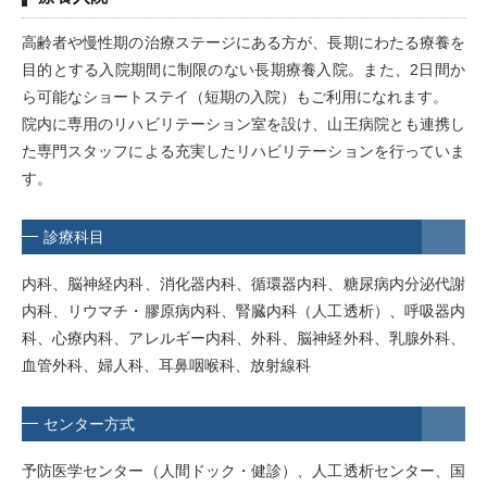
高齢者や慢性期の治療ステージにある方が、長期にわたる療養を
目的とする入院期間に制限のない長期療養入院。また、2日間か
ら可能なショートステイ（短期の入院）もご利用になれます。
院内に専用のリハビリテーション室を設け、山王病院とも連携し
た専門スタッフによる充実したリハビリテーションを行っていま
す。
診療科目
内科、脳神経内科、消化器内科、循環器内科、糖尿病内分泌代謝
内科、リウマチ・膠原病内科、腎臓内科（人工透析）、呼吸器内
科、心療内科、アレルギー内科、外科、脳神経外科、乳腺外科、
血管外科、婦人科、耳鼻咽喉科、放射線科
センター方式
予防医学センター（人間ドック・健診）、人工透析センター、国