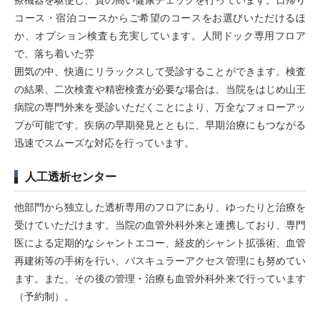
療機器を駆使し、質の高い健康チェックを行っています。日帰り
コース・宿泊コースからご希望のコースをお選びいただけるほ
か、オプション検査も充実しています。人間ドック専用フロア
で、落ち着いた雰
囲気の中、快適にリラックスして受診することができます。検査
の結果、二次検査や精密検査が必要な場合は、当院をはじめ山王
病院の専門外来を受診いただくことにより、万全なフォローアッ
プが可能です。疾病の早期発見とともに、早期治療にもつながる
迅速でスムーズな対応を行っています。
人工透析センター
他部門から独立した透析専用のフロアにあり、ゆったりと治療を
受けていただけます。当院の血管外科外来と連携しており、専門
医による定期的なシャントエコー、経皮的シャント拡張術、血管
再建術等の手術を行い、バスキュラーアクセス管理にも努めてい
ます。また、その後の管理・治療も血管外科外来で行っています
（予約制）。