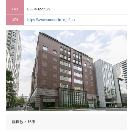
FAX
03-3402-5529
URL
https://www.sannoclc.or.jp/mc/
病床数：16床