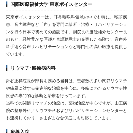
国際医療福祉大学 東京ボイスセンター
東京ボイスセンターは、耳鼻咽喉科領域の中でも特に、喉頭疾
患、音声障害など「声」を専門に診断・治療・リハビリテーショ
ンを行う日本で初めての施設です。副院長の渡邊雄介センター長
のもと、経験豊かな医師と言語聴覚士の充実した布陣で、音声外
科手術や音声リハビリテーションなど専門性の高い医療を提供し
ています。
リウマチ･膠原病内科
針谷正祥院長が部長を務める当科は、患者数の多い関節リウマチ
や痛風に対する先進的な治療を中心に、多岐にわたるリウマチ性
疾患の専門的な診断と治療を行っています。
当科での関節リウマチの治療は、薬物治療が中心ですが、山王病
院の整形外科／リウマチ科およびリハビリテーションセンターと
も連携しており、さまざまな合併症にも対応しています。
療養入院