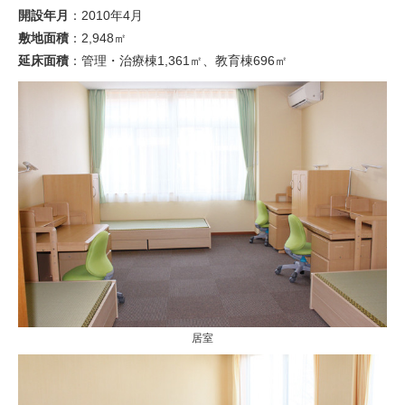
開設年月
：2010年4月
敷地面積
：2,948㎡
延床面積
：管理・治療棟1,361㎡、教育棟696㎡
居室